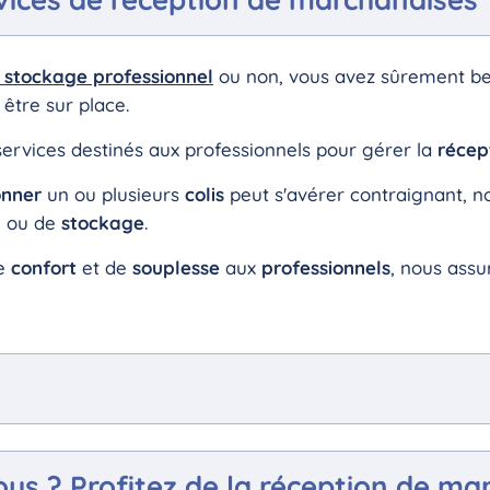
 stockage professionnel
ou non, vous avez sûrement be
être sur place.
services destinés aux professionnels pour gérer la
récep
onner
un ou plusieurs
colis
peut s'avérer contraignant, 
g
ou de
stockage
.
de
confort
et de
souplesse
aux
professionnels
, nous assu
ous ? Profitez de la réception de ma