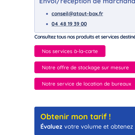
Envoi/réception de marchandis
conseil
@atout-box.fr
04 48 19 39 00
Consultez tous nos produits et services destin
Nos services à-la-carte
Notre offre de stockage sur mesure
Notre service de location de bureaux
Obtenir mon tarif !
Évaluez
votre volume et obtenez