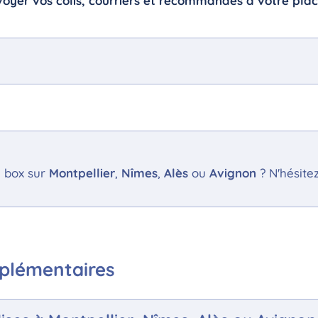
oyer vos colis, courriers et recommandés à votre plac
e box sur
Montpellier
,
Nîmes
,
Alès
ou
Avignon
? N'hésite
mplémentaires