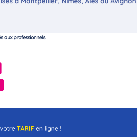
es à Montpellier, Nîmes, Alès ou Avignon 
és aux professionnels
 votre
TARIF
en ligne !