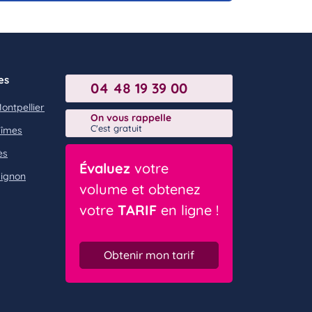
es
04 48 19 39 00
ntpellier
On vous rappelle
C'est gratuit
Nîmes
ès
Évaluez
votre
ignon
volume et obtenez
votre
TARIF
en ligne !
Obtenir mon tarif