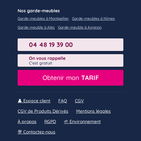
Nos garde-meubles
Garde-meubles à Montpellier
Garde-meubles à Nîmes
Garde-meuble à Alès
Garde-meuble à Avignon
04 48 19 39 00
On vous rappelle
C'est gratuit
Obtenir mon
TARIF
👤 Espace client
FAQ
CGV
CGV de Produits Dérivés
Mentions légales
À propos
RGPD
🌱 Environnement
💬 Contactez-nous