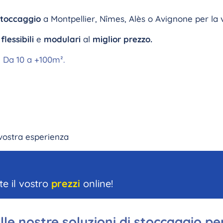
stoccaggio
a Montpellier, Nîmes, Alès o Avignone per la
flessibili
e
modulari
al
miglior prezzo.
- Da 10 a +100m².
vostra esperienza
te il vostro
prezzi
online!
lle nostre soluzioni di stoccaggio pe