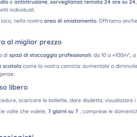
ndio
e
antintrusione
,
sorveglianza remota 24 ore su 24
tti individuali.
in loco, nella nostra
area di smistamento
. Offriamo anche
ra al miglior prezzo
a di
spazi di stoccaggio professionali
: da 10 a +100m², a
a scatola
come la vostra camicia: aumentate o diminui
igenze.
so libero
dure, scaricare le bollette, dare disdetta, visualizzare i c
le volte che volete,
7 giorni su 7
, comprese le domeniche 