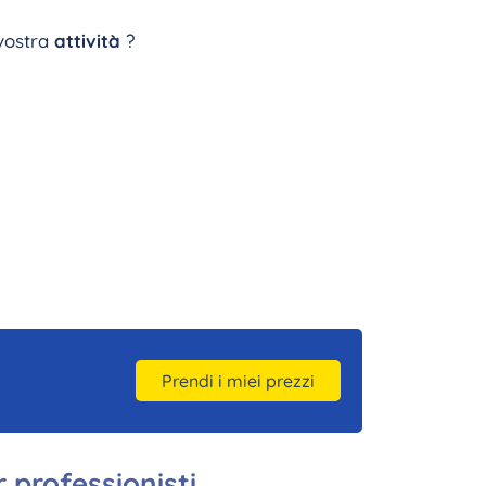
 vostra
attività
?
Prendi i miei prezzi
r professionisti