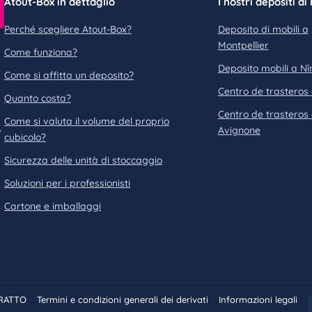
Atout-Box in dettaglio
I nostri depositi di
Perché scegliere Atout-Box?
Deposito di mobili a
Montpellier
Come funziona?
Deposito mobili a N
Come si affitta un deposito?
Centro de trasteros 
Quanto costa?
Centro de trasteros
Come si valuta il volume del proprio
.
Avignone
cubicolo?
Sicurezza delle unità di stoccaggio
Soluzioni per i professionisti
Cartone e imballaggi
TRATTO
Termini e condizioni generali dei derivati
Informazioni legali