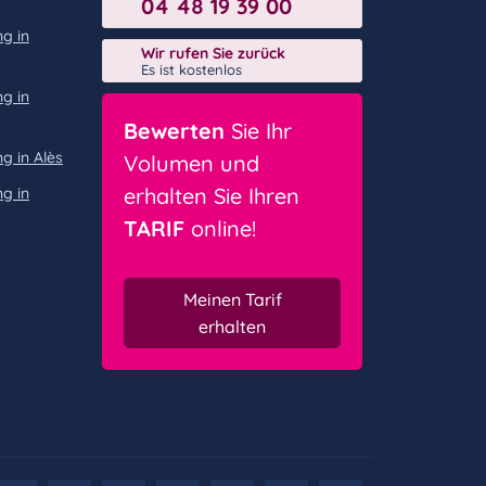
04 48 19 39 00
g in
Wir rufen Sie zurück
Es ist kostenlos
g in
Bewerten
Sie Ihr
 in Alès
Volumen und
erhalten Sie Ihren
g in
TARIF
online!
Meinen Tarif
erhalten