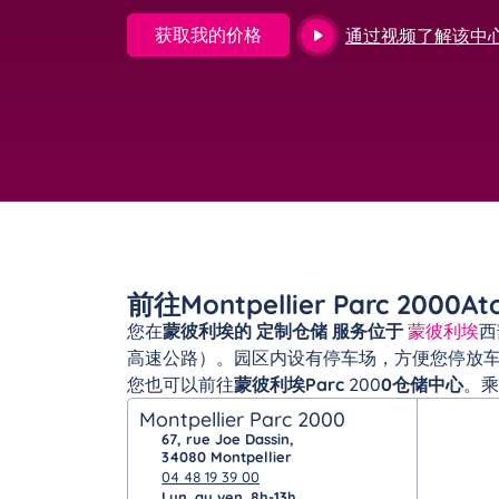
获取我的价格
通过视频了解该中
前往Montpellier Parc 2000A
您在
蒙彼利埃的
定制仓储
服务位于
蒙彼利埃
西
高速公路）。园区内设有停车场，方便您停放
您也可以前往
蒙彼利埃Parc
200
0仓储中心
。乘
Montpellier Parc 2000
67, rue Joe Dassin,
34080 Montpellier
04 48 19 39 00
Lun. au ven. 8h-13h