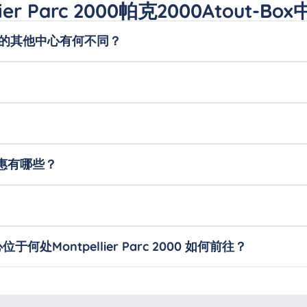
lier Parc 2000帕克2000Atout-
蒙彼利埃的其他中心有何不同？
置而脱颖而出：毗邻莫松体育场、塞勒努夫区以及朱维尼亚克/拉维伦的手工业
运车
视供应情况而定）
惠有哪些？
arc 2000 最先进的技术，以确保
业人员或个人
中心）
租金Montpellier Parc 2000 仓储间面积、空置情况以及当地当前的促销活动。
方米的单间公寓）每月租金约为70欧元
取用您的物品：
成搬家、装修或专业设备的存储。
0平方米的面积），每月租金约为240欧元
ox中心位于何处Montpellier Parc 2000 如何前往？
心是蒙彼利埃本地提供的实用、安全且100%本地化的解决方案，让您无需离开所在
周日及节假日
4:00-18:00（周末休息）
ntpellier Parc 2000 蒙彼利埃西部，Montpellier Parc 2000 P
彼利埃西区的个人和专业人士而言，都是一个实实在在的安全保障。
欧元保护您的财产。