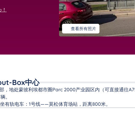
心！
查看所有照片
tout-Box中心
部，地处蒙彼利埃都市圈Parc 2000产业园区内（可直接通往A7
车辆。
坐有轨电车：1号线——莫松体育场站，距离800米。