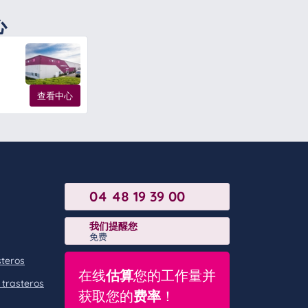
心
查看中心
该区域提供更多储物柜。此扩建区虽无现场接待处，但通过安全
04 48 19 39 00
我们提醒您
免费
teros
在线
估算
您的工作量并
rasteros
获取您的
费率
！