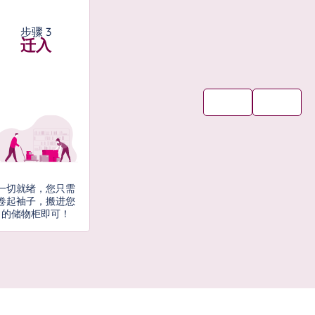
步骤 3
迁入
一切就绪，您只需
卷起袖子，搬进您
的储物柜即可！