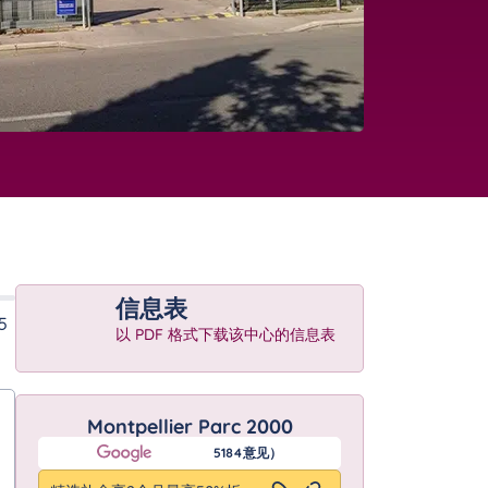
信息表
5
以 PDF 格式下载该中心的信息表
Montpellier Parc 2000
5184意见）